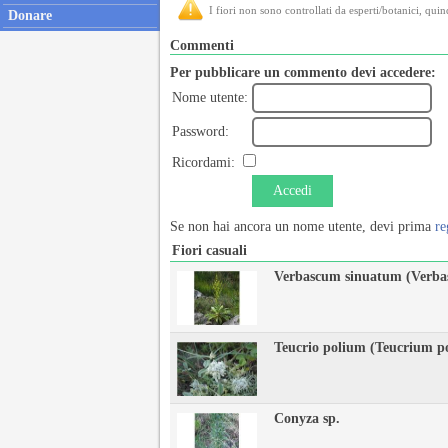
I fiori non sono controllati da esperti/botanici, quin
Donare
Commenti
Per pubblicare un commento devi accedere:
Nome utente:
Password:
Ricordami:
Accedi
Se non hai ancora un nome utente, devi prima
re
Fiori casuali
Verbascum sinuatum (Verba
Teucrio polium (Teucrium p
Conyza sp.