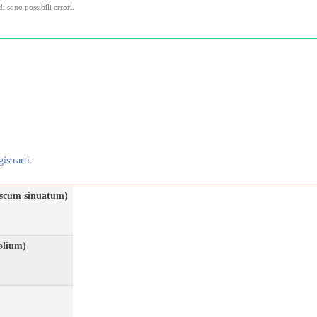
di sono possibili errori.
gistrarti
.
scum sinuatum)
olium)