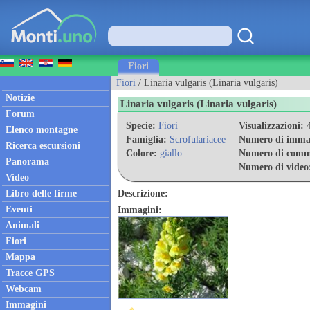
Fiori
Fiori
/ Linaria vulgaris (Linaria vulgaris)
Notizie
Linaria vulgaris (Linaria vulgaris)
Forum
Specie:
Fiori
Visualizzazioni:
4
Elenco montagne
Famiglia:
Scrofulariacee
Numero di imma
Ricerca escursioni
Colore:
giallo
Numero di comm
Panorama
Numero di video
Video
Libro delle firme
Descrizione:
Eventi
Immagini:
Animali
Fiori
Mappa
Tracce GPS
Webcam
Immagini