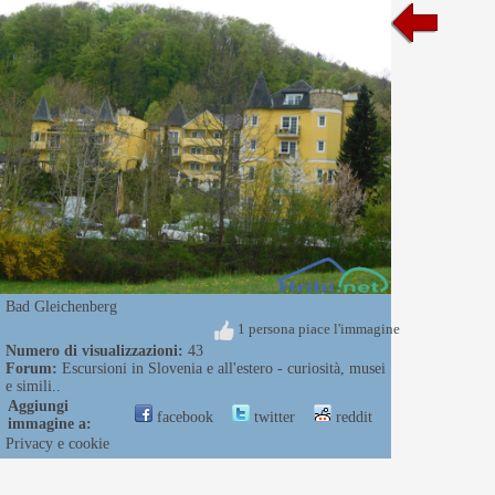
Bad Gleichenberg
1 persona piace l'immagine
Numero di visualizzazioni:
43
Forum:
Escursioni in Slovenia e all'estero - curiosità, musei
e simili..
Aggiungi
facebook
twitter
reddit
immagine a:
Privacy e cookie