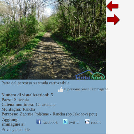
Parte del percorso su strada carrozzabile.
0 persone piace l'immagine
Numero di visualizzazioni:
5
Paese:
Slovenia
Catena montuosa:
Caravanche
Montagna:
Rančka
Percorso:
Zgornje Poljčane - Rančka (po Jakobovi poti)
Aggiungi
facebook
twitter
reddit
immagine a:
Privacy e cookie