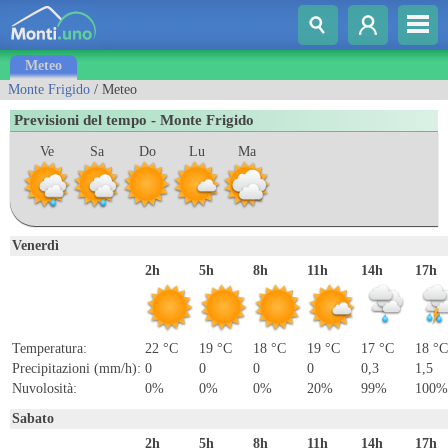
Meteo
Monte Frigido
/ Meteo
Previsioni del tempo - Monte Frigido
Ve
Sa
Do
Lu
Ma
Venerdì
2h
5h
8h
11h
14h
17h
Temperatura:
22 °C
19 °C
18 °C
19 °C
17 °C
18 °C
Precipitazioni (mm/h):
0
0
0
0
0,3
1,5
Nuvolosità:
0%
0%
0%
20%
99%
100%
Sabato
2h
5h
8h
11h
14h
17h