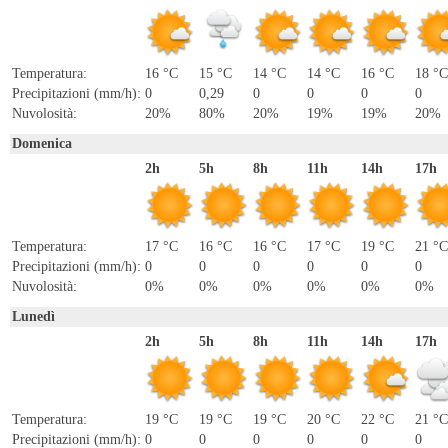
Temperatura:
16 °C
15 °C
14 °C
14 °C
16 °C
18 °C
Precipitazioni (mm/h):
0
0,29
0
0
0
0
Nuvolosità:
20%
80%
20%
19%
19%
20%
Domenica
2h
5h
8h
11h
14h
17h
Temperatura:
17 °C
16 °C
16 °C
17 °C
19 °C
21 °C
Precipitazioni (mm/h):
0
0
0
0
0
0
Nuvolosità:
0%
0%
0%
0%
0%
0%
Lunedì
2h
5h
8h
11h
14h
17h
Temperatura:
19 °C
19 °C
19 °C
20 °C
22 °C
21 °C
Precipitazioni (mm/h):
0
0
0
0
0
0