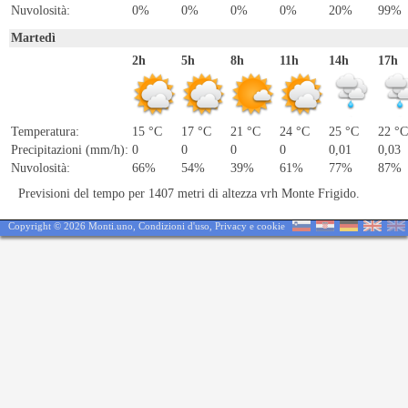
Nuvolosità:
0%
0%
0%
0%
20%
99%
Martedì
2h
5h
8h
11h
14h
17h
Temperatura:
15 °C
17 °C
21 °C
24 °C
25 °C
22 °C
Precipitazioni (mm/h):
0
0
0
0
0,01
0,03
Nuvolosità:
66%
54%
39%
61%
77%
87%
Previsioni del tempo per 1407 metri di altezza vrh Monte Frigido.
Copyright © 2026 Monti.uno,
Condizioni d'uso
,
Privacy e cookie