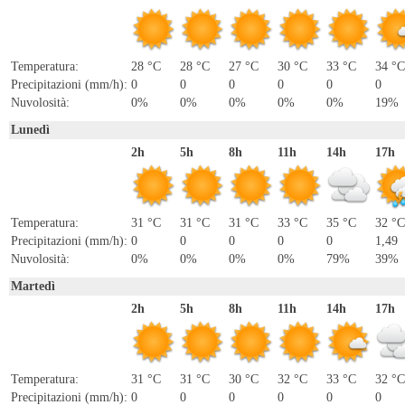
Temperatura:
28 °C
28 °C
27 °C
30 °C
33 °C
34 °C
Precipitazioni (mm/h):
0
0
0
0
0
0
Nuvolosità:
0%
0%
0%
0%
0%
19%
Lunedì
2h
5h
8h
11h
14h
17h
Temperatura:
31 °C
31 °C
31 °C
33 °C
35 °C
32 °C
Precipitazioni (mm/h):
0
0
0
0
0
1,49
Nuvolosità:
0%
0%
0%
0%
79%
39%
Martedì
2h
5h
8h
11h
14h
17h
Temperatura:
31 °C
31 °C
30 °C
32 °C
33 °C
32 °C
Precipitazioni (mm/h):
0
0
0
0
0
0