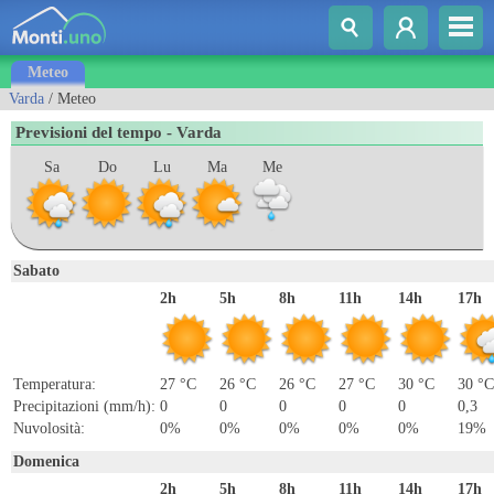
Meteo
Varda
/ Meteo
Previsioni del tempo - Varda
Sa
Do
Lu
Ma
Me
Sabato
2h
5h
8h
11h
14h
17h
Temperatura:
27 °C
26 °C
26 °C
27 °C
30 °C
30 °C
Precipitazioni (mm/h):
0
0
0
0
0
0,3
Nuvolosità:
0%
0%
0%
0%
0%
19%
Domenica
2h
5h
8h
11h
14h
17h