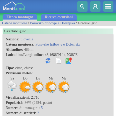
Elenco montagne
Ricerca escursioni
Catene montuose
/
Posavsko hribovje e Dolenjska
/ Gradiški grič
Gradiški grič
Nazione:
Slovenia
Catena montuosa:
Posavsko hribovje e Dolenjska
Altitudine:
485 m
Latitudine/Longitudine:
46,1686°N 14,7088°E
Tipo:
cima, chiesa
Previsioni meteo:
Sa
Do
Lu
Ma
Me
Visualizzazioni:
2.710
Popolarità:
36% (2454. posto)
Numero di immagini:
5
Numero di sentieri:
2