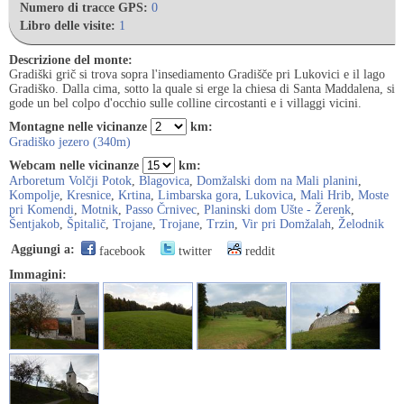
Numero di tracce GPS:
0
Libro delle visite:
1
Descrizione del monte:
Gradiški grič si trova sopra l'insediamento Gradišče pri Lukovici e il lago
Gradiško. Dalla cima, sotto la quale si erge la chiesa di Santa Maddalena, si
gode un bel colpo d'occhio sulle colline circostanti e i villaggi vicini.
Montagne nelle vicinanze
km:
Gradiško jezero (340m)
Webcam nelle vicinanze
km:
Arboretum Volčji Potok
,
Blagovica
,
Domžalski dom na Mali planini
,
Kompolje
,
Kresnice
,
Krtina
,
Limbarska gora
,
Lukovica
,
Mali Hrib
,
Moste
pri Komendi
,
Motnik
,
Passo Črnivec
,
Planinski dom Ušte - Žerenk
,
Šentjakob
,
Špitalič
,
Trojane
,
Trojane
,
Trzin
,
Vir pri Domžalah
,
Želodnik
Aggiungi a:
facebook
twitter
reddit
Immagini: