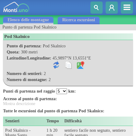
Elenco delle montagne
Ricerca escursioni
Punto di partenza Pod Skalnico
Pod Skalnico
Punto di partenza:
Pod Skalnico
Quota:
300 metri
Latitudine/Longitudine:
45,9897°N 13,6551°E
Numero di sentieri:
2
Numero di montagne:
2
Punti di partenza nel raggio
km:
Accesso al punto di partenza:
Mostra descrizione
Tutte le escursioni dal punto di partenza Pod Skalnico:
Sentieri
Tempo
Difficoltà
Pod Skalnico -
1 h 20
sentiero facile non segnato, sentiero
Monte Santo
min
facile segnato