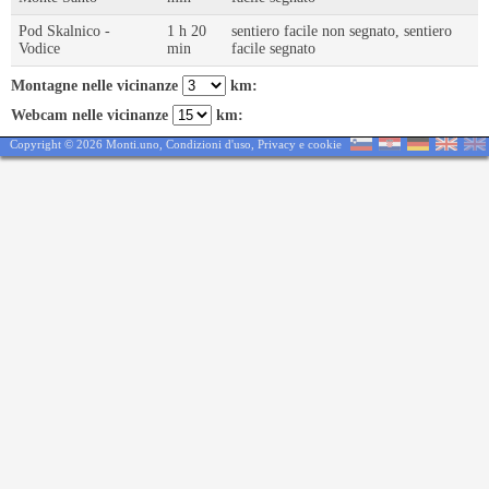
Pod Skalnico -
1 h 20
sentiero facile non segnato, sentiero
Vodice
min
facile segnato
Montagne nelle vicinanze
km:
Webcam nelle vicinanze
km:
Copyright © 2026 Monti.uno,
Condizioni d'uso
,
Privacy e cookie