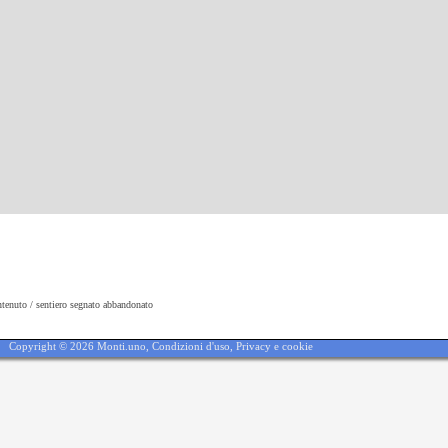
ntenuto / sentiero segnato abbandonato
Copyright © 2026 Monti.uno,
Condizioni d'uso
,
Privacy e cookie