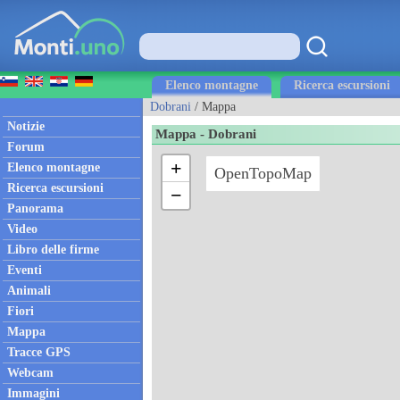
Elenco montagne
Ricerca escursioni
Dobrani
/ Mappa
Notizie
Mappa - Dobrani
Forum
+
Elenco montagne
OpenTopoMap
Ricerca escursioni
−
Panorama
Video
Libro delle firme
Eventi
Animali
Fiori
Mappa
Tracce GPS
Webcam
Immagini