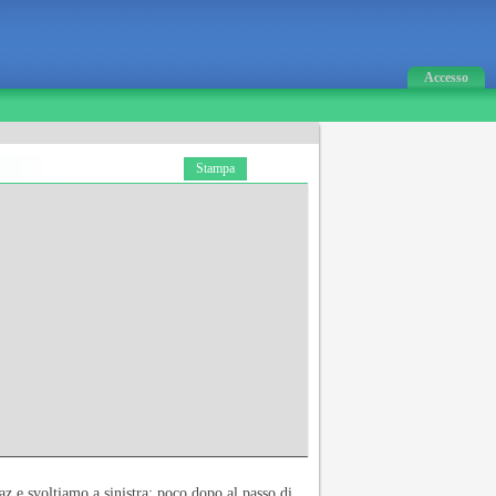
Accesso
Stampa
z e svoltiamo a sinistra; poco dopo al passo di