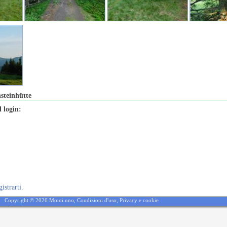
nsteinhütte
 login:
gistrarti
.
Copyright © 2026 Monti.uno,
Condizioni d'uso
,
Privacy e cookie