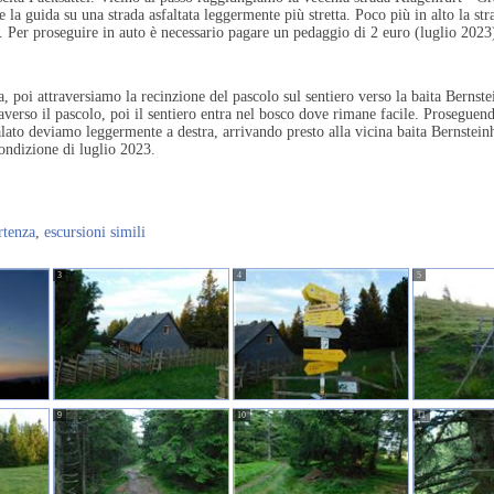
 la guida su una strada asfaltata leggermente più stretta. Poco più in alto la str
ra. Per proseguire in auto è necessario pagare un pedaggio di 2 euro (luglio 2023
oi attraversiamo la recinzione del pascolo sul sentiero verso la baita Bernsteinh
averso il pascolo, poi il sentiero entra nel bosco dove rimane facile. Proseguend
lato deviamo leggermente a destra, arrivando presto alla vicina baita Bernsteinh
condizione di luglio 2023.
rtenza
,
escursioni simili
3
4
5
9
10
11