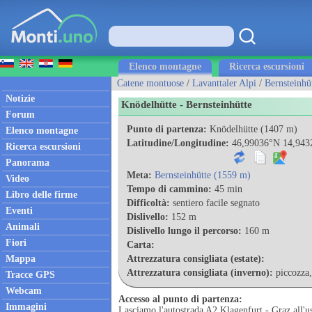
Elenco montagne
Ricerca escursioni
Catene montuose
/
Lavanttaler Alpi
/
Bernsteinhü
Notizie
Knödelhütte - Bernsteinhütte
Forum
Punto di partenza:
Knödelhütte (1407 m)
Elenco montagne
Latitudine/Longitudine:
46,99036°N 14,943
Ricerca escursioni
Panorama
Meta:
Bernsteinhütte (1559 m)
Video
Tempo di cammino:
45 min
Libro delle firme
Difficoltà:
sentiero facile segnato
Eventi
Dislivello:
152 m
Animali
Dislivello lungo il percorso:
160 m
Fiori
Carta:
Mappa
Attrezzatura consigliata (estate):
Attrezzatura consigliata (inverno):
piccozza
Tracce GPS
Webcam
Accesso al punto di partenza:
Immagini
Lasciamo l'autostrada A2 Klagenfurt - Graz all'us