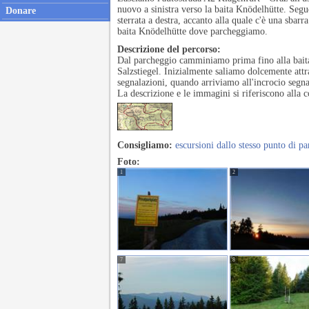
nuovo a sinistra verso la baita Knödelhütte. Segue
Donare
sterrata a destra, accanto alla quale c'è una sbar
baita Knödelhütte dove parcheggiamo.
Descrizione del percorso:
Dal parcheggio camminiamo prima fino alla baita, p
Salzstiegel. Inizialmente saliamo dolcemente attr
segnalazioni, quando arriviamo all'incrocio segna
La descrizione e le immagini si riferiscono alla 
Consigliamo:
escursioni dallo stesso punto di pa
Foto:
1
2
7
8