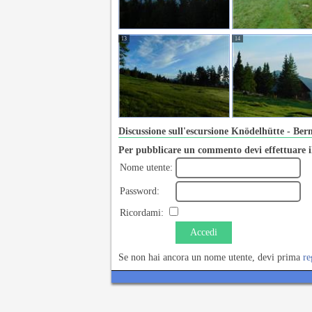
13
14
Discussione sull'escursione Knödelhütte - Ber
Per pubblicare un commento devi effettuare il
Nome utente:
Password:
Ricordami:
Accedi
Se non hai ancora un nome utente, devi prima
re