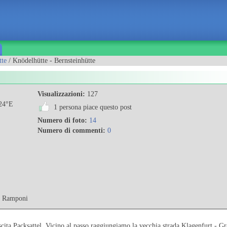
tte
/ Knödelhütte - Bernsteinhütte
Visualizzazioni:
127
24°E
1 persona piace questo post
Numero di foto:
14
Numero di commenti:
0
, Ramponi
cita Packsattel. Vicino al passo raggiungiamo la vecchia strada Klagenfurt - Gra