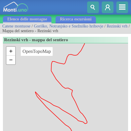
Elenco delle montagne
Ricerca escursioni
Catene montuose
/
Goriško, Notranjsko e Snežniško hribovje
/
Rezinski vrh
/
Mappa del sentiero - Rezinski vrh
Rezinski vrh - mappa del sentiero
+
OpenTopoMap
−