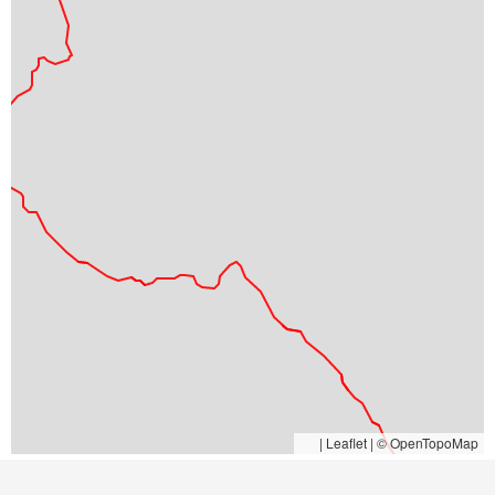
|
Leaflet | © OpenTopoMap
Sentiero facile segnato