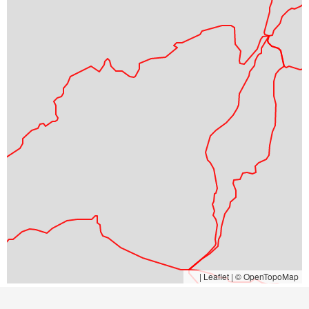
|
Leaflet | © OpenTopoMap
Sentiero facile segnato