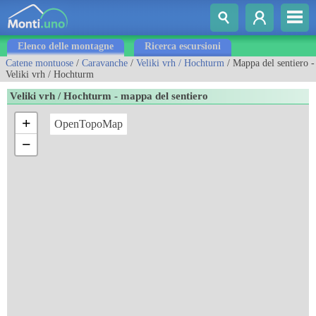
Elenco delle montagne
Ricerca escursioni
Catene montuose
/
Caravanche
/
Veliki vrh / Hochturm
/ Mappa del sentiero -
Veliki vrh / Hochturm
Veliki vrh / Hochturm - mappa del sentiero
+
OpenTopoMap
−