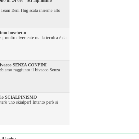
no di 24 ore | Sci alpinismo
 Team Beni Hug scala insieme allo
rimo boschetto
ca, molto divertente ma la tecnica è da
ivacco SENZA CONFINI
abbiamo raggiunto il bivacco Senza
allo SCIALPINISMO
terò uno skialper! Intanto però si
il login: