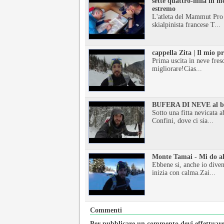
sette quattro-mila in me
estremo
L'atleta del Mammut Pro
skialpinista francese T...
cappella Zita | Il mio p
Prima uscita in neve fres
migliorare!Cias...
BUFERA DI NEVE al b
Sotto una fitta nevicata 
Confini, dove ci sia...
Monte Tamai - Mi do 
Ebbene si, anche io diven
inizia con calma.Zai...
Commenti
Per pubblicare un commento devi effettuare 