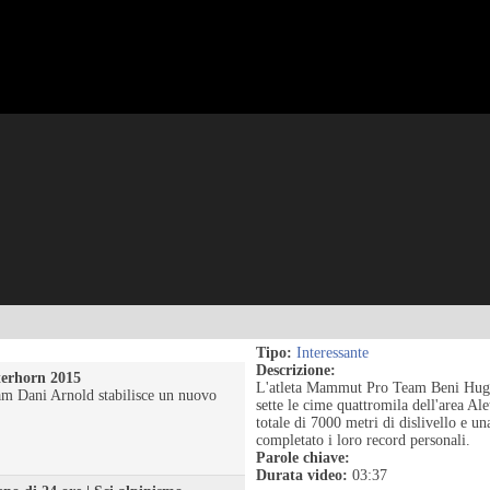
Tipo:
Interessante
Descrizione:
terhorn 2015
L'atleta Mammut Pro Team Beni Hug e l
m Dani Arnold stabilisce un nuovo
sette le cime quattromila dell'area Al
.
totale di 7000 metri di dislivello e u
completato i loro record personali.
Parole chiave:
Durata video:
03:37