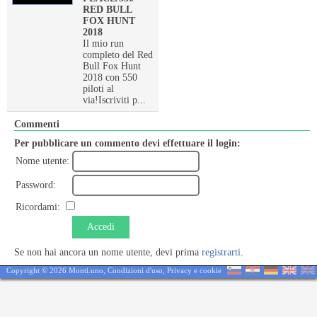
RED BULL
FOX HUNT
2018
Il mio run
completo del Red
Bull Fox Hunt
2018 con 550
piloti al
via!Iscriviti p...
Commenti
Per pubblicare un commento devi effettuare il login:
Nome utente:
Password:
Ricordami:
Accedi
Se non hai ancora un nome utente, devi prima
registrarti
.
Copyright © 2026 Monti.uno,
Condizioni d'uso
,
Privacy e cookie