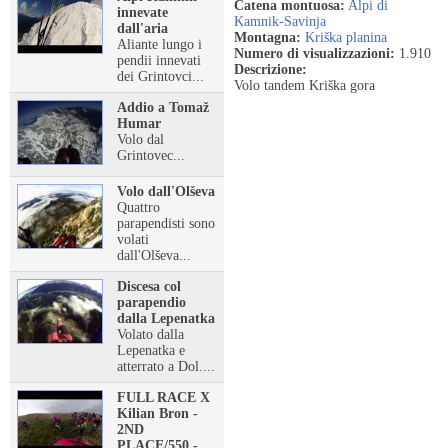
Catena montuosa:
Alpi di
innevate
Kamnik-Savinja
dall'aria
Montagna:
Kriška planina
Aliante lungo i
Numero di visualizzazioni:
1.910
pendii innevati
Descrizione:
dei Grintovci...
Volo tandem Kriška gora
Addio a Tomaž
Humar
Volo dal
Grintovec...
Volo dall'Olševa
Quattro
parapendisti sono
volati
dall'Olševa...
Discesa col
parapendio
dalla Lepenatka
Volato dalla
Lepenatka e
atterrato a Dol....
FULL RACE X
Kilian Bron -
2ND
PLACE/550 -