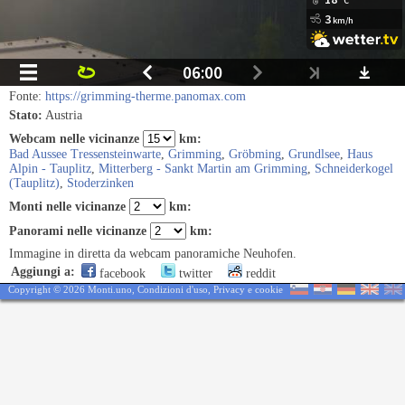
Fonte:
https://grimming-therme.panomax.com
Stato:
Austria
Webcam nelle vicinanze
km:
Bad Aussee Tressensteinwarte
,
Grimming
,
Gröbming
,
Grundlsee
,
Haus
Alpin - Tauplitz
,
Mitterberg - Sankt Martin am Grimming
,
Schneiderkogel
(Tauplitz)
,
Stoderzinken
Monti nelle vicinanze
km:
Panorami nelle vicinanze
km:
Immagine in diretta da webcam panoramiche Neuhofen.
Aggiungi a:
facebook
twitter
reddit
Copyright © 2026 Monti.uno,
Condizioni d'uso
,
Privacy e cookie