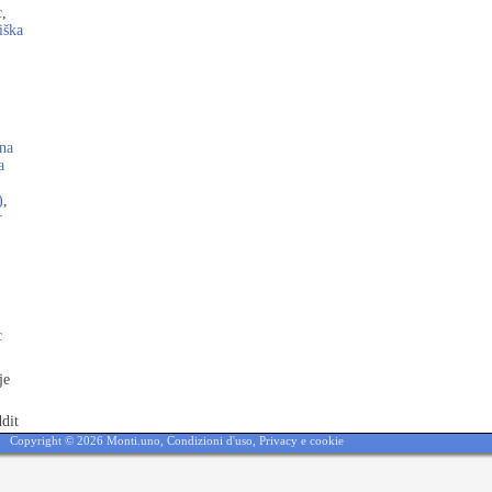
c
,
iška
na
a
)
,
r
,
c
je
dit
Copyright © 2026 Monti.uno,
Condizioni d'uso
,
Privacy e cookie