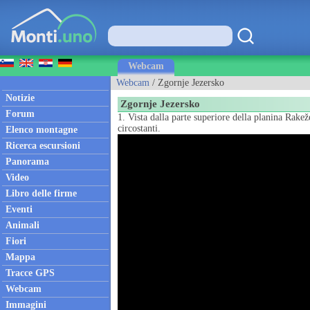
Webcam
Webcam
/ Zgornje Jezersko
Notizie
Zgornje Jezersko
Forum
1. Vista dalla parte superiore della planina Rak
circostanti.
Elenco montagne
Ricerca escursioni
Panorama
Video
Libro delle firme
Eventi
Animali
Fiori
Mappa
Tracce GPS
Webcam
Immagini