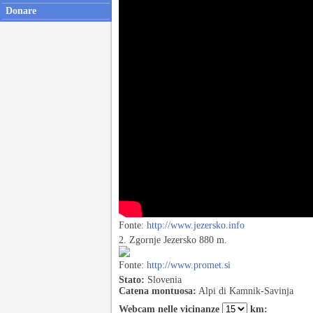
Donare
Fonte:
http://www.jezersko.info
2. Zgornje Jezersko 880 m.
Fonte:
http://www.promet.si
Stato:
Slovenia
Catena montuosa:
Alpi di Kamnik-Savinja
Webcam nelle vicinanze
km: