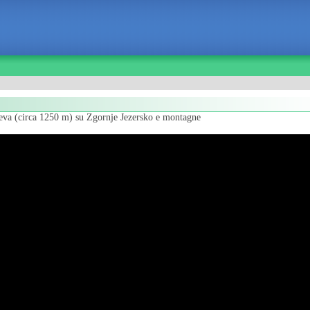
eževa (circa 1250 m) su Zgornje Jezersko e montagne