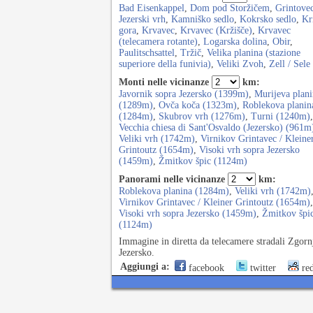
Bad Eisenkappel
,
Dom pod Storžičem
,
Grintove
Jezerski vrh
,
Kamniško sedlo
,
Kokrsko sedlo
,
Kr
gora
,
Krvavec
,
Krvavec (Kržišče)
,
Krvavec
(telecamera rotante)
,
Logarska dolina
,
Obir
,
Paulitschsattel
,
Tržič
,
Velika planina (stazione
superiore della funivia)
,
Veliki Zvoh
,
Zell / Sele
Monti nelle vicinanze
km:
Javornik sopra Jezersko (1399m)
,
Murijeva plani
(1289m)
,
Ovča koča (1323m)
,
Roblekova planin
(1284m)
,
Skubrov vrh (1276m)
,
Turni (1240m)
,
Vecchia chiesa di Sant'Osvaldo (Jezersko) (961m
Veliki vrh (1742m)
,
Virnikov Grintavec / Kleine
Grintoutz (1654m)
,
Visoki vrh sopra Jezersko
(1459m)
,
Žmitkov špic (1124m)
Panorami nelle vicinanze
km:
Roblekova planina (1284m)
,
Veliki vrh (1742m)
Virnikov Grintavec / Kleiner Grintoutz (1654m)
,
Visoki vrh sopra Jezersko (1459m)
,
Žmitkov špi
(1124m)
Immagine in diretta da telecamere stradali Zgorn
Jezersko.
Aggiungi a:
facebook
twitter
red