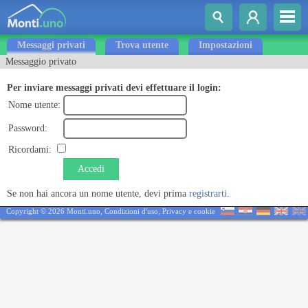
Messaggi privati
Trova utente
Impostazioni
Messaggio privato
Per inviare messaggi privati devi effettuare il login:
Nome utente:
Password:
Ricordami:
Accedi
Se non hai ancora un nome utente, devi prima
registrarti
.
Copyright © 2026 Monti.uno,
Condizioni d'uso
,
Privacy e cookie