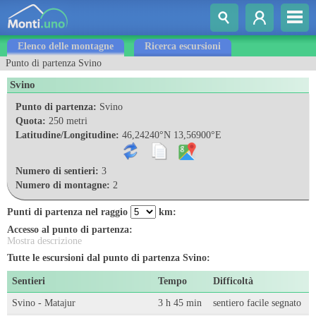
Elenco delle montagne
Ricerca escursioni
Punto di partenza Svino
Svino
Punto di partenza:
Svino
Quota:
250 metri
Latitudine/Longitudine:
46,24240°N 13,56900°E
Numero di sentieri:
3
Numero di montagne:
2
Punti di partenza nel raggio
km:
Accesso al punto di partenza:
Mostra descrizione
Tutte le escursioni dal punto di partenza Svino:
Sentieri
Tempo
Difficoltà
Svino - Matajur
3 h 45 min
sentiero facile segnato