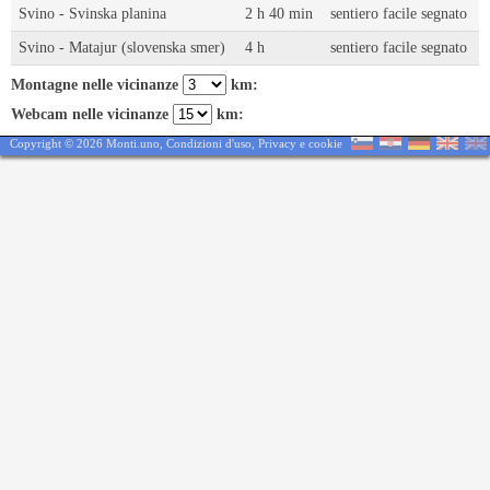
Svino - Svinska planina
2 h 40 min
sentiero facile segnato
Svino - Matajur (slovenska smer)
4 h
sentiero facile segnato
Montagne nelle vicinanze
km:
Webcam nelle vicinanze
km:
Copyright © 2026 Monti.uno,
Condizioni d'uso
,
Privacy e cookie